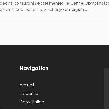
decins consultants expérimentés, le Centre Ophtalmol
es ainsi que leur prise en charge chirurgicale.
Navigation
Accueil
Le Centre
Consultation
s