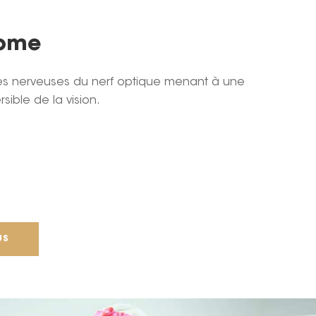
come
bres nerveuses du nerf optique menant à une
sible de la vision.
US