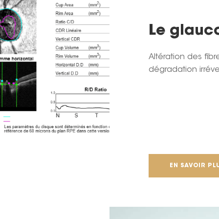
Le glau
Altération des fi
dégradation irréver
EN SAVOIR PL