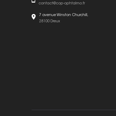
contact@cop-ophtalmo.fr
7 avenue Winston Churchill,
28100 Dreux